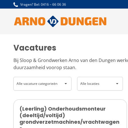
Ga
Vragen? Bel:
0416 – 66 06 36
naar
inhoud
Vacatures
Bij Sloop & Grondwerken Arno van den Dungen werken
duurzaamheid voorop staan.
Alle
Alle
Alle vacature categorieën
Alle locaties
vacature
locaties
categorieën
(Leerling) Onderhoudsmonteur
(deeltijd/voltijd)
grondverzetmachines/vrachtwagen