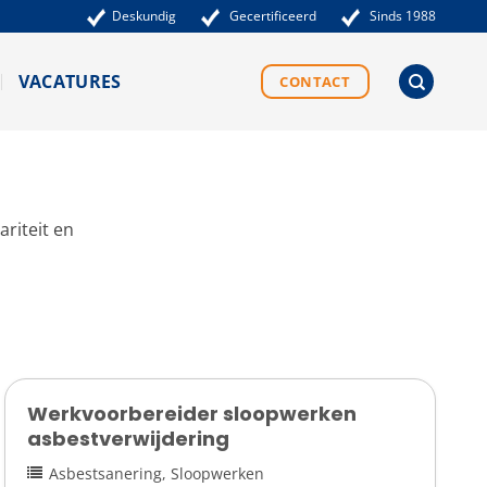
Deskundig
Gecertificeerd
Sinds 1988
VACATURES
CONTACT
riteit en
Werkvoorbereider sloopwerken
asbestverwijdering
Asbestsanering
Sloopwerken