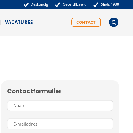
Deskundig
Gecertificeerd
Sinds 1988
VACATURES
CONTACT
Contactformulier
Naam
(Vereist)
E-
mailadres