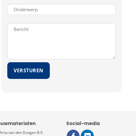
(Vereist)
Onderwerp
(Vereist)
Bericht
(Vereist)
Bouwmaterialen
Social-media
Arno van den Dungen B.V.