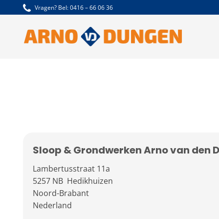
Ga
Vragen? Bel:
0416 – 66 06 36
naar
inhoud
Sloop & Grondwerken Arno van den D
Lambertusstraat 11a
5257 NB Hedikhuizen
Noord-Brabant
Nederland