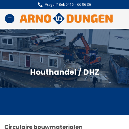
Ga
Vragen? Bel:
0416 – 66 06 36
naar
inhoud
Houthandel / DHZ
Circulaire bouwmaterialen