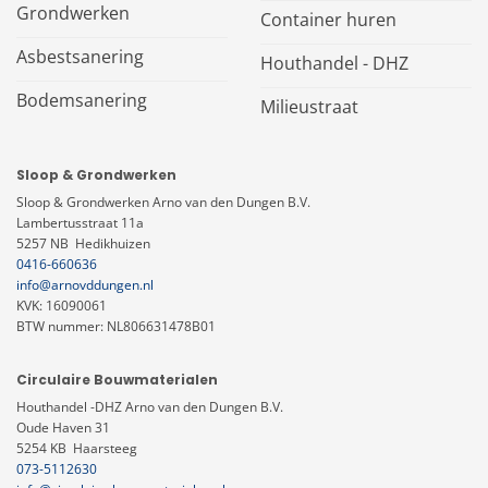
Grondwerken
Container huren
Asbestsanering
Houthandel - DHZ
Bodemsanering
Milieustraat
Sloop & Grondwerken
Sloop & Grondwerken Arno van den Dungen B.V.
Lambertusstraat 11a
5257 NB Hedikhuizen
0416-660636
info@arnovddungen.nl
KVK: 16090061
BTW nummer: NL806631478B01
Circulaire Bouwmaterialen
Houthandel -DHZ Arno van den Dungen B.V.
Oude Haven 31
5254 KB Haarsteeg
073-5112630