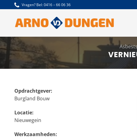
Ga
Vragen? Bel:
0416 – 66 06 36
naar
inhoud
Asbest
VERNI
Opdrachtgever:
Burgland Bouw
Locatie:
Nieuwegein
Werkzaamheden: