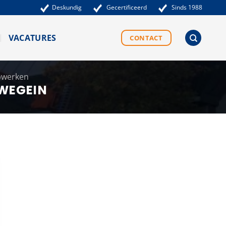
Deskundig
Gecertificeerd
Sinds 1988
VACATURES
CONTACT
pwerken
WEGEIN