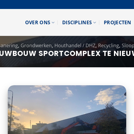
OVER ONS
DISCIPLINES
PROJECTEN
sanering
,
Grondwerken
,
Houthandel / DHZ
,
Recycling
,
Sloo
EUWBOUW SPORTCOMPLEX TE NIEU